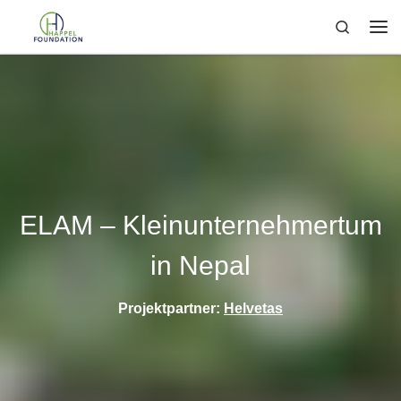
Zum Inhalt springen
Search
Me
ELAM – Kleinunternehmertum
in Nepal
Projektpartner:
Helvetas